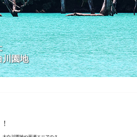
た
白川園地
中！
、大白川園地や平瀬エリアのさ