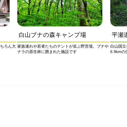
白山ブナの森キャンプ場
平瀬
ちろん大
家族連れや若者たちのテントが並ぶ野営場。ブナや
白山国立
ナラの原生林に囲まれた施設です
6.9km