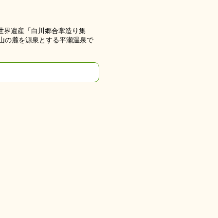
世界遺産「白川郷合掌造り集
白山の麓を源泉とする平瀬温泉で