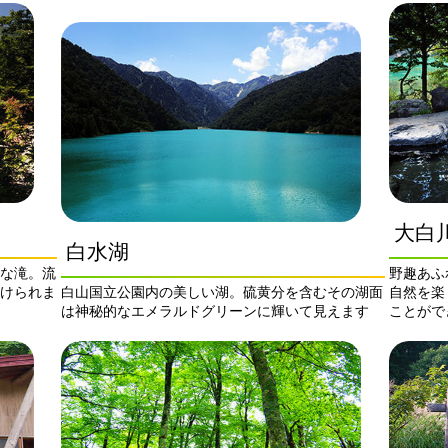
大白
白水湖
な滝。流
野趣あふ
けられま
白山国立公園内の美しい湖。硫黄分を含むその湖面
自然を楽
は神秘的なエメラルドグリーンに輝いて見えます
ことがで