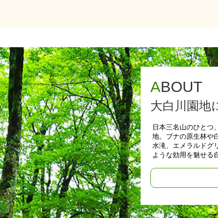
ABOUT
大白川園地
日本三名山のひとつ
地。ブナの原生林や
水滝、エメラルドグ
ような効用を魅せる